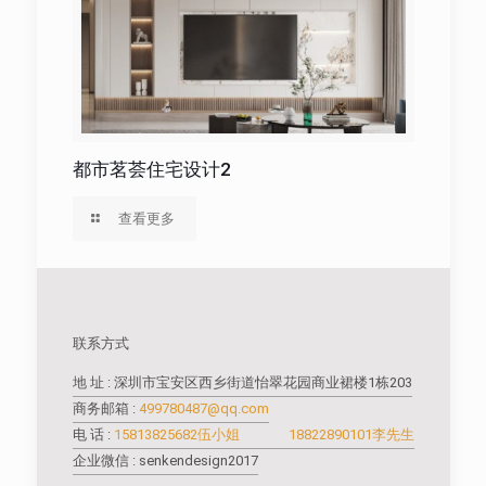
都市茗荟住宅设计2
查看更多
联系方式
地 址 : 深圳市宝安区西乡街道怡翠花园商业裙楼1栋203
商务邮箱 :
499780487@qq.com
电 话 :
15813825682伍小姐
18822890101李先生
企业微信 : senkendesign2017