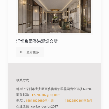
润恒集团香港观塘会所
查看更多
联系方式
地 址 : 深圳市宝安区西乡街道怡翠花园商业裙楼1栋203
商务邮箱 :
499780487@qq.com
电 话 :
15813825682伍小姐
18822890101李先生
企业微信 : senkendesign2017